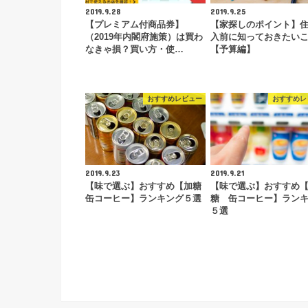
2019.9.28
2019.9.25
【プレミアム付商品券】
【家探しのポイント】
（2019年内閣府施策）は買わ
入前に知っておきたい
なきゃ損？買い方・使…
【予算編】
おすすめレビュー
おすすめレ
2019.9.23
2019.9.21
【味で選ぶ】おすすめ【加糖
【味で選ぶ】おすすめ
缶コーヒー】ランキング５選
糖 缶コーヒー】ラン
５選