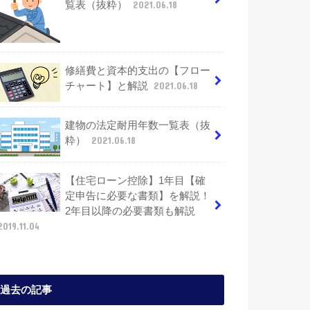
覧表（抜粋）
2021.06.18
修繕費と資本的支出の【フロー
チャート】と解説
2021.06.18
建物の法定耐用年数一覧表（抜
粋）
2021.06.18
【住宅ローン控除】1年目【確
定申告に必要な書類】を解説！
2年目以降の必要書類も解説
2019.11.04
過去の記事