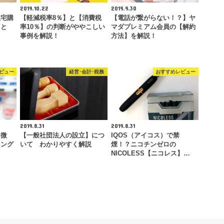
2019.10.22
2019.9.30
住宅購
【軽減税率8％】と【消費税
【電話が繋がらない！？】ヤ
こと
率10％】の判断がややこしい
マダプレミアム会員の【解約
事例を解説！
方法】を解説！
ビュー
経営･会計･税務
おすすめレビュー
2019.8.31
2019.8.31
【微
【一般社団法人の設立】につ
IQOS（アイコス）で禁
キング
いて わかりやすく解説
煙！？ニコチンゼロの
NICOLESS【ニコレス】…