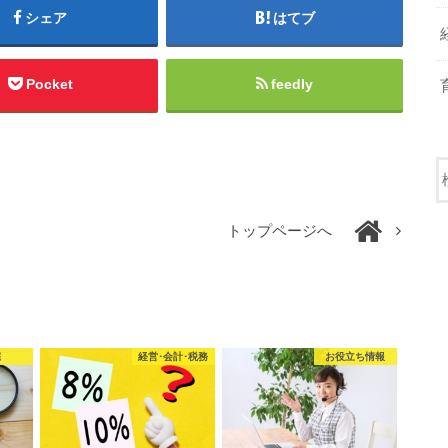
シェア
はてブ
Pocket
feedly
トップページへ
宅
経営･会計･税務
お役立ち情報