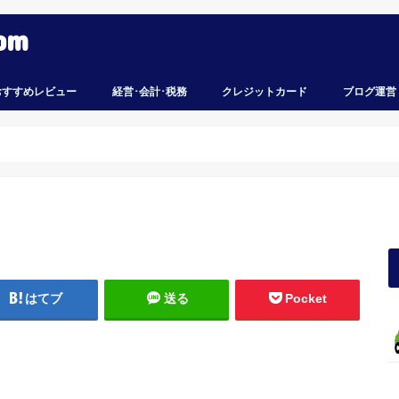
om
おすすめレビュー
経営･会計･税務
クレジットカード
ブログ運営
はてブ
送る
Pocket