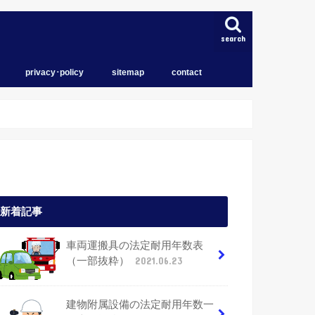
search
privacy･policy
sitemap
contact
トップページ
育児
住宅
iPhone
新着記事
車両運搬具の法定耐用年数表
（一部抜粋）
2021.06.23
建物附属設備の法定耐用年数一