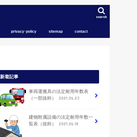
search
privacy･policy
sitemap
contact
トップページ
育児
住宅
iPhone
新着記事
車両運搬具の法定耐用年数表
（一部抜粋）
2021.06.23
建物附属設備の法定耐用年数一
覧表（抜粋）
2021.06.18