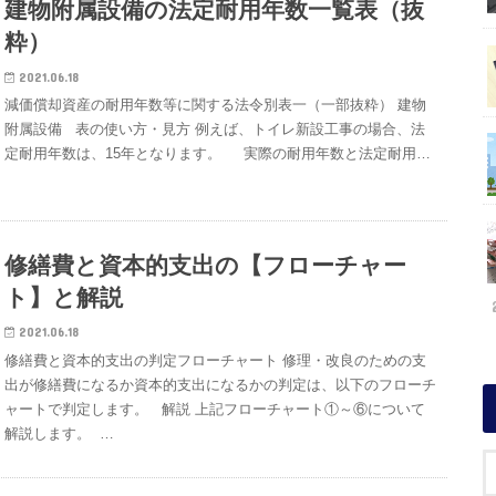
建物附属設備の法定耐用年数一覧表（抜
粋）
2021.06.18
減価償却資産の耐用年数等に関する法令別表一（一部抜粋） 建物
附属設備 表の使い方・見方 例えば、トイレ新設工事の場合、法
定耐用年数は、15年となります。 実際の耐用年数と法定耐用…
修繕費と資本的支出の【フローチャー
ト】と解説
2021.06.18
修繕費と資本的支出の判定フローチャート 修理・改良のための支
出が修繕費になるか資本的支出になるかの判定は、以下のフローチ
ャートで判定します。 解説 上記フローチャート①～⑥について
解説します。 …