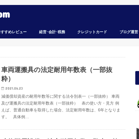
om
おすすめレビュー
経営･会計･税務
クレジットカード
ブログ運営
車両運搬具の法定耐用年数表（一部抜
粋）
2021.06.23
減価償却資産の耐用年数等に関する法令別表一（一部抜粋） 車両
及び運搬具の法定耐用年数表（一部抜粋） 表の使い方・見方 例
えば、普通自動車を取得した場合、法定耐用年数は、6年となりま
す。 具体例…