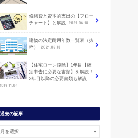
修繕費と資本的支出の【フロー
チャート】と解説
2021.06.18
建物の法定耐用年数一覧表（抜
粋）
2021.06.18
【住宅ローン控除】1年目【確
定申告に必要な書類】を解説！
2年目以降の必要書類も解説
2019.11.04
過去の記事