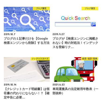
ブログ運営
ブログ運営
2019.10.7
2019.9.27
ブログの１記事だけを【Google
ブログが【検索エンジンに掲載さ
検索エンジンから削除】する方法
れない】時の対処法！インデック
スを登録リク…
クレジットカード
経営･会計･税務
2019.10.14
2021.6.23
【クレジットカード明細書】は領
車両運搬具の法定耐用年数表（一
収書の代わりにならない！？【確
部抜粋）
定申告に必要…