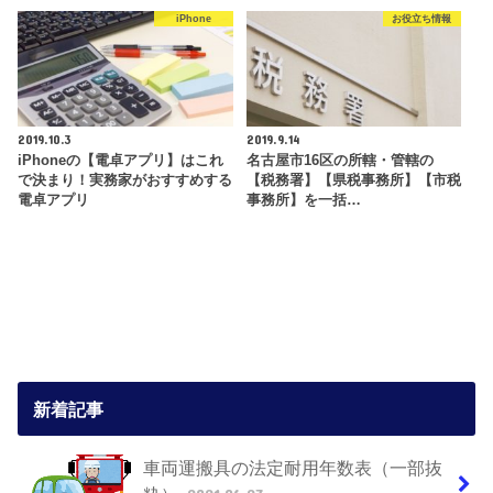
iPhone
お役立ち情報
2019.10.3
2019.9.14
iPhoneの【電卓アプリ】はこれ
名古屋市16区の所轄・管轄の
で決まり！実務家がおすすめする
【税務署】【県税事務所】【市税
電卓アプリ
事務所】を一括…
新着記事
車両運搬具の法定耐用年数表（一部抜