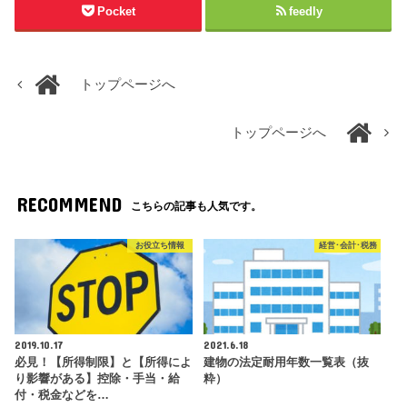
Pocket
feedly
トップページへ
トップページへ
RECOMMEND
こちらの記事も人気です。
お役立ち情報
経営･会計･税務
2019.10.17
2021.6.18
必見！【所得制限】と【所得によ
建物の法定耐用年数一覧表（抜
り影響がある】控除・手当・給
粋）
付・税金などを…