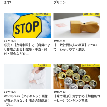
ます!
プリラン…
お役立ち情報
経営･会計･税務
2019.10.17
2019.8.31
必見！【所得制限】と【所得によ
【一般社団法人の概要】につい
り影響がある】控除・手当・給
て わかりやすく解説
付・税金などを…
ブログ運営
おすすめレビュー
2019.10.17
2019.9.23
Wordpress【アイキャッチ画像
【味で選ぶ】おすすめ【加糖缶コ
が表示されない】場合の対処法！
ーヒー】ランキング５選
【Je…