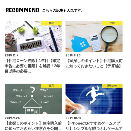
RECOMMEND
こちらの記事も人気です。
住宅
住宅
2019.11.4
2019.9.25
【住宅ローン控除】1年目【確定
【家探しのポイント】住宅購入前
申告に必要な書類】を解説！2年
に知っておきたいこと【予算編】
目以降の必要…
住宅
iPhone
2019.9.25
2019.10.10
【家探しのポイント】住宅購入前
【iPhoneのおすすめゲームアプ
に知っておきたい注意点を公開し
リ】シンプルな暇つぶしゲームア