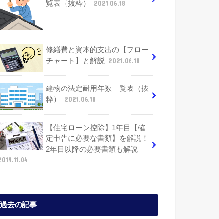
覧表（抜粋）
2021.06.18
修繕費と資本的支出の【フロー
チャート】と解説
2021.06.18
建物の法定耐用年数一覧表（抜
粋）
2021.06.18
【住宅ローン控除】1年目【確
定申告に必要な書類】を解説！
2年目以降の必要書類も解説
2019.11.04
過去の記事