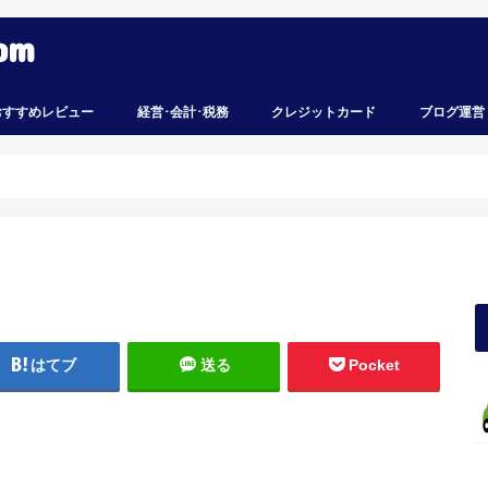
om
おすすめレビュー
経営･会計･税務
クレジットカード
ブログ運営
はてブ
送る
Pocket