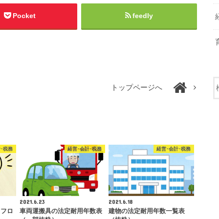
Pocket
feedly
トップページへ
･税務
経営･会計･税務
経営･会計･税務
2021.6.23
2021.6.18
【フロ
車両運搬具の法定耐用年数表
建物の法定耐用年数一覧表