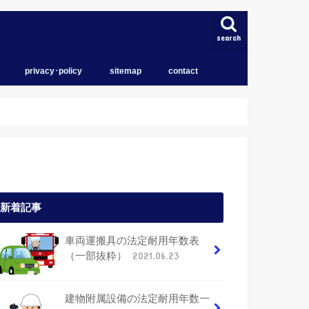
search
privacy･policy
sitemap
contact
トップページ
育児
住宅
iPhone
新着記事
車両運搬具の法定耐用年数表
（一部抜粋）
2021.06.23
建物附属設備の法定耐用年数一