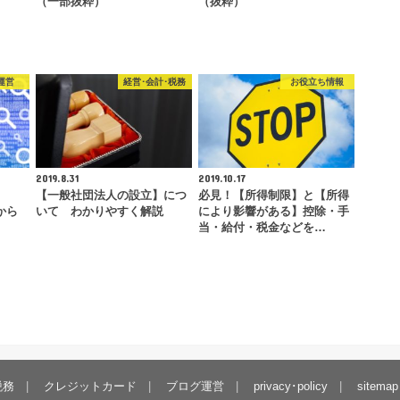
（一部抜粋）
（抜粋）
運営
経営･会計･税務
お役立ち情報
2019.8.31
2019.10.17
【一般社団法人の設立】につ
必見！【所得制限】と【所得
から
いて わかりやすく解説
により影響がある】控除・手
当・給付・税金などを…
税務
クレジットカード
ブログ運営
privacy･policy
sitemap