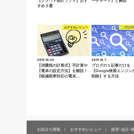
【クラウド会計ソフト】おす
ーチャート】と解説
すめ３選
おすすめレビュー
ブログ
2019.10.22
2019.10.7
【消費税の計算式】手計算や
ブログの１記事だけを
【電卓の設定方法】を解説！
【Google検索エンジン
【軽減税率対応の電卓…
削除】する方法
お役立ち情報
おすすめレビュー
経営･会計･