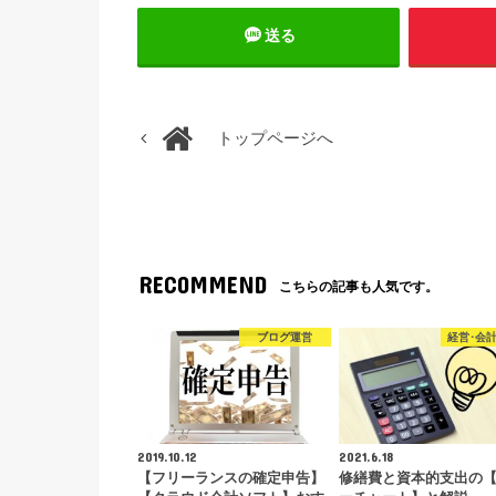
送る
トップページへ
RECOMMEND
こちらの記事も人気です。
ブログ運営
経営･会計
2019.10.12
2021.6.18
【フリーランスの確定申告】
修繕費と資本的支出の