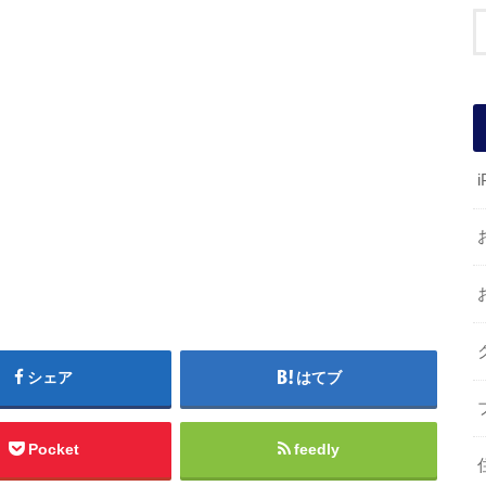
i
シェア
はてブ
Pocket
feedly