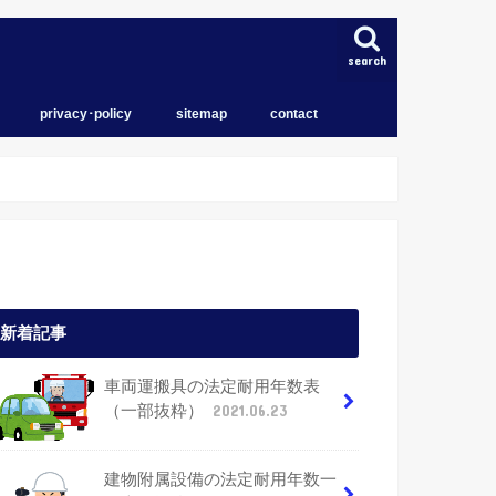
search
privacy･policy
sitemap
contact
トップページ
育児
住宅
iPhone
新着記事
車両運搬具の法定耐用年数表
（一部抜粋）
2021.06.23
建物附属設備の法定耐用年数一