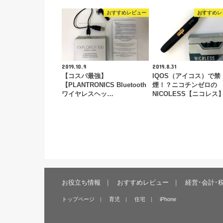
おすすめレビュー
おすすめレ
2019.10.9
2019.8.31
【コスパ最強】
IQOS（アイコス）で禁
【PLANTRONICS Bluetooth
煙！？ニコチンゼロの
ワイヤレスヘッ…
NICOLESS【ニコレス
お役立ち情報
おすすめレビュー
経営･会計･
トップページ
育児
住宅
iPhone